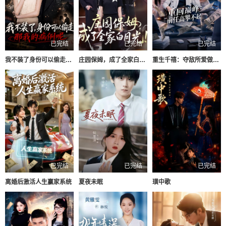
已完结
已完结
已完结
我不装了身份可以偷走那我的病例呢
庄园保姆，成了全家白月光
重生千禧：夺敌所爱做首富
已完结
已完结
已完结
离婚后激活人生赢家系统
夏夜未眠
璜中歌