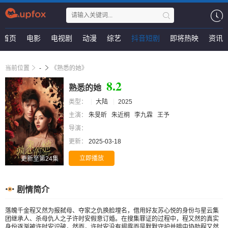
首页
电影
电视剧
动漫
综艺
抖音短剧
即将热映
资讯
当前位置
-
《熟悉的她》
8.2
熟悉的她
类型：
大陆
2025
主演：
朱旻昕
朱近桐
李九霖
王予
导演：
更新：
2025-03-18
立即播放
更新至第24集
剧情简介
落魄千金程又然为报弑母、夺家之仇换脸埋名，借用好友苏心悦的身份与星云集
团继承人、杀母仇人之子许时安假意订婚。在搜集罪证的过程中，程又然的真实
身份逐渐被许时安识破，然而，许时安没有揭露而是默默守护并暗中协助程又然