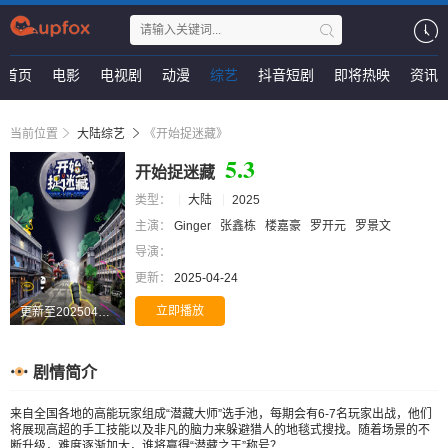
首页
电影
电视剧
动漫
综艺
抖音短剧
即将热映
资讯
当前位置
大陆综艺
《开始捉迷藏》
5.3
开始捉迷藏
类型：
大陆
2025
主演：
Ginger
张鑫栋
楼嘉豪
罗开元
罗景文
导演：
更新：
2025-04-24
立即播放
更新至20250424期
剧情简介
来自全国各地的高能玩家组成“潜藏大师”选手池，每期会有6-7名玩家出战，他们
将展现高超的手工技能以及非凡的脑力来躲避猎人的地毯式搜找。随着场景的不
断升级，难度逐渐加大，谁将赢得“潜藏之王”称号？