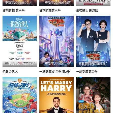
更新至20260809超前企划第2期
更新至20260809期
全1集
披荆斩棘 第六季
披荆斩棘第六季
缎带骑士 剧场版
更新至20260808期
更新至20260807期
更新至20260807第1期
伦敦合伙人
一站到底 少年季 第2季
一站到底第二季