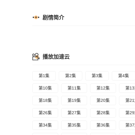
剧情简介
播放加速云
第1集
第2集
第3集
第4集
第10集
第11集
第12集
第1
第18集
第19集
第20集
第2
第26集
第27集
第28集
第2
第34集
第35集
第36集
第3