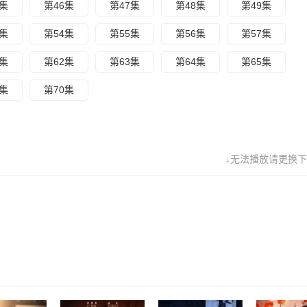
5集
第46集
第47集
第48集
第49集
3集
第54集
第55集
第56集
第57集
1集
第62集
第63集
第64集
第65集
9集
第70集
↓无法播放请更换下