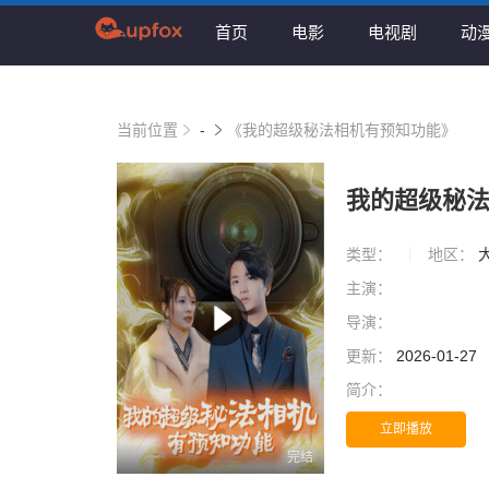
首页
电影
电视剧
动
当前位置
-
《我的超级秘法相机有预知功能》
我的超级秘
类型：
地区：
主演：
导演：
更新：
2026-01-27
简介：
立即播放
完结