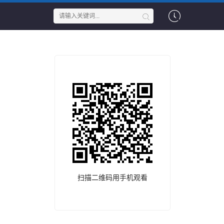
扫描二维码用手机观看