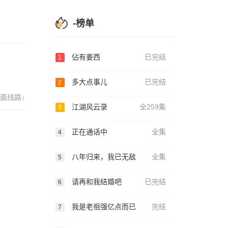
-榜单
佔有姜西
已完结
1
多大点事儿
已完结
2
面线路↓
江湖风云录
全259集
3
正在通话中
全集
4
八年归来，我已无敌
全集
5
请再和我结婚吧
已完结
6
我是老祖强亿点而已
完结
7