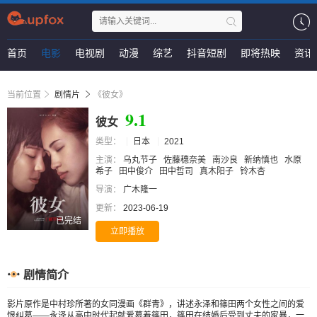
首页
电影
电视剧
动漫
综艺
抖音短剧
即将热映
资讯
当前位置
剧情片
《彼女》
9.1
彼女
类型：
日本
2021
主演：
乌丸节子
佐藤穗奈美
南沙良
新纳慎也
水原
希子
田中俊介
田中哲司
真木阳子
铃木杏
导演：
广木隆一
更新：
2023-06-19
已完结
立即播放
剧情简介
影片原作是中村珍所著的女同漫画《群青》，讲述永泽和篠田两个女性之间的爱
恨纠葛——永泽从高中时代起就爱慕着篠田，篠田在结婚后受到丈夫的家暴，一