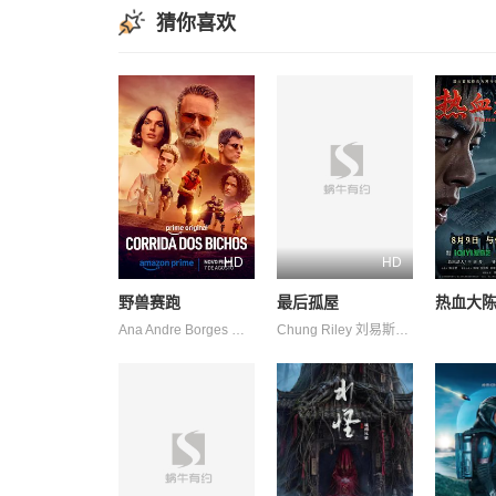
猜你喜欢
HD
HD
野兽赛跑
最后孤屋
热血大
Ana Andre Borges Camilla Camillo Campagnaro Carvalho Chagas Chao Chen Corleone Curti Delgado Gabriel Higor Leo Lucas Melo Paulo Perla Renato Souza Vieira de de de Ángel 杰西卡·科雷斯 阿兹 阿妮塔 马修斯·阿布雷乌
Chung Riley 刘易斯·古迪 加百列·钟 南希·鲍德温 奥利弗·亨利·阿诺德 奥黛丽·安德森 杰德·奥金 格蕾塔·李 瓦格纳·马拉 艾玛·霍 西德·爱德华兹 诺亚·亚历山大·索斯诺夫斯基 费莉西蒂·鲍恩 陶妮·丰塔纳