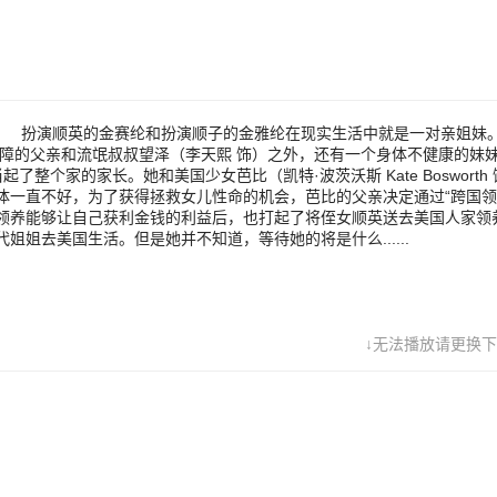
好，为了获得拯救女儿性命的机会，芭比的父亲决定通过“跨国领养”这一
植器官。而叔叔望泽在获悉通过国际领养能够让自己获利金钱的利益后，
英送去美国人家领养的念头。妹妹顺子在知道这次机会以后千方百计希望
生活。但是她并不知道，等待她的将是什么......
。 扮演顺英的金赛纶和扮演顺子的金雅纶在现实生活中就是一对亲姐
智障的父亲和流氓叔叔望泽（李天熙 饰）之外，还有一个身体不健康的妹
整个家的家长。她和美国少女芭比（凯特·波茨沃斯 Kate Bosworth
体一直不好，为了获得拯救女儿性命的机会，芭比的父亲决定通过“跨国领
领养能够让自己获利金钱的利益后，也打起了将侄女顺英送去美国人家领
姐去美国生活。但是她并不知道，等待她的将是什么......
↓无法播放请更换下