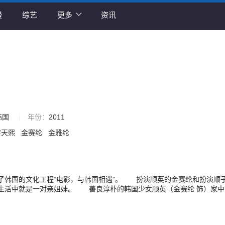
漫
综艺
更多
资讯
韩国
年份：
2011
李天熙
金赛纶
金雅纶
了韩国的文化工程“电影，与韩国相遇”。 扮演顺英的金赛纶和扮演顺
生活中就是一对亲姐妹。 善良淳朴的韩国少女顺英（金赛纶 饰）家中
父亲和流氓叔叔望泽（李天熙 饰）之外，还有一个身体不健康的妹妹顺子
要她照顾，因此小 小年纪的顺英便充当起了整个家的家长。她和美国少女
斯 Kate Bosworth 饰）之间产生了一份跨越国境的真挚友谊。但是芭比