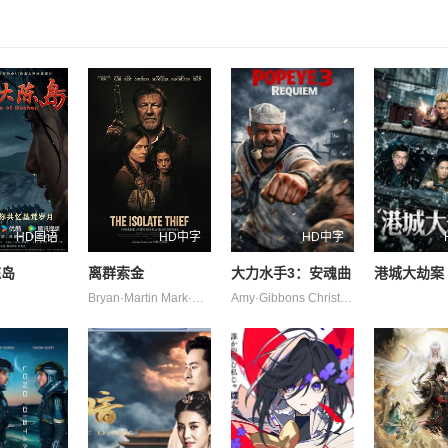
HD国语
HD中字
HD中字
陈岛
离群索金
大力水手3：安魂曲
港城大劫案
Bryan·Martin Mark·Alan·Jaeger Philip·McDermott·Young 乔·潘托里亚诺 奥德娅·拉什 杰克·凯西 泰·辛普金斯 肖恩·宾 马丁·桑斯梅耶 麦肯吉·弗依
Amy·Gibbons Christopher·Morley Fitim·DeStena Jack·Hyde Juliette·Smith Lara·Sas Mark·Tunstall Will·Middleton 史蒂芬·莫瑞 杰茜·维宁