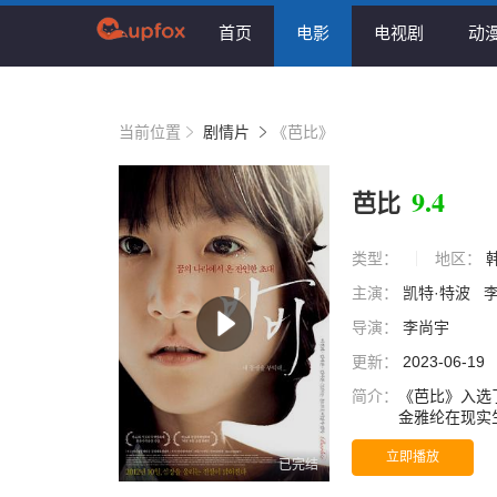
首页
电影
电视剧
动
当前位置
剧情片
《芭比》
9.4
芭比
类型：
地区：
主演：
凯特·特波
导演：
李尚宇
更新：
2023-06-19
简介：
《芭比》入选
金雅纶在现实
有一个智障的
立即播放
雅纶 饰）需
已完结
（凯特·波茨沃