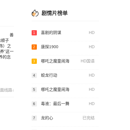
国际
也打
可以
剧情片榜单
喜剧的阴谋
HD
1
妹。 善
妹顺子
 饰）之
唐探1900
HD
2
养”这一
养的念
哪吒之魔童闹海
HD国语
3
蛟龙行动
HD
4
哪吒之魔童闹海
HD
面线路↓
5
毒液：最后一舞
HD
6
龙的心
已完结
7