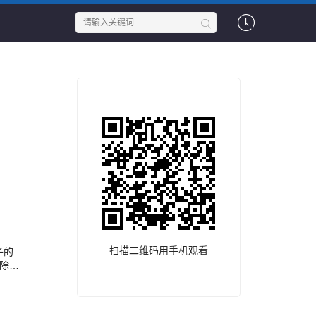
扫描二维码用手机观看
子的
除了
（金
芭比
的妹