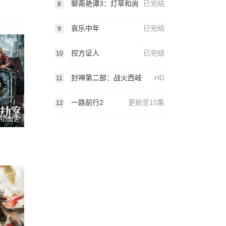
聊斋艳谭3：灯草和尚
已完结
8
哀乐中年
已完结
9
控方证人
已完结
10
封神第二部：战火西岐
HD
11
一路前行2
更新至10集
12
HD国语