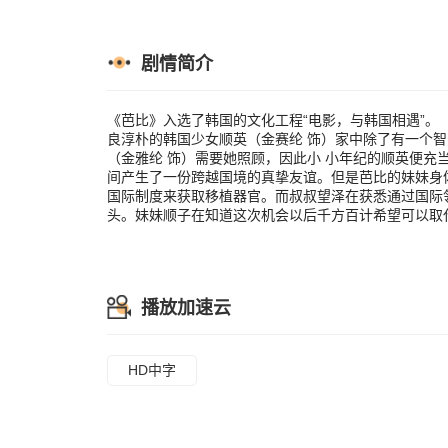
妹身体一直不
制度来获取移
起了将侄女顺
取代姐姐去美国
剧情简介
《芭比》入选了韩国的文化工程“电影，与韩国相遇”
良淳朴的韩国少女顺英（金赛纶 饰）家中除了有一个
（金雅纶 饰）需要她照顾，因此小 小年纪的顺英便充当起了
间产生了一份跨越国境的真挚友谊。但是芭比的妹妹身
国际制度来获取移植器官。而叔叔望泽在获悉通过国际
头。妹妹顺子在知道这次机会以后千方百计希望可以取代姐
播放加速云
HD中字