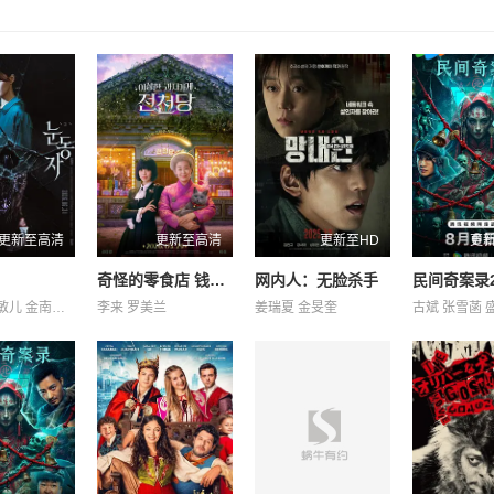
更新至高清
更新至高清
更新至HD
更
奇怪的零食店 钱天堂
网内人：无脸杀手
民间奇案录2
李承勇 申敏儿 金南熙 金英雅
李来 罗美兰
姜瑞夏 金旻奎
古斌 张雪菡 