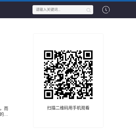
扫描二维码用手机观看
，而
的吸
被安
大坏
伯爵