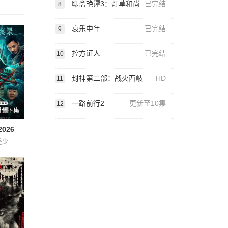
聊斋艳谭3：灯草和尚
已完结
8
哀乐中年
已完结
9
控方证人
已完结
10
封神第二部：战火西岐
HD
11
一路前行2
更新至10集
12
新至下集
026
盛少