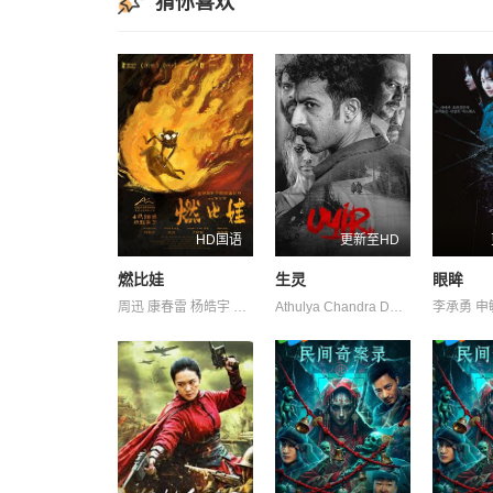
猜你喜欢
HD国语
更新至HD
燃比娃
生灵
眼眸
周迅 康春雷 杨皓宇 贝伊勒
Athulya Chandra David Divya M. Menon Nair Shruthy Thattil Vineeth 维诺德·萨加尔 罗尚·马修 苏迪普 赛亚米·凯尔