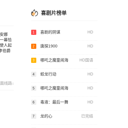
在二
喜剧片榜单
喜剧的阴谋
HD
1
安娜
一幕恰
使人起
唐探1900
HD
2
李伯爵
哪吒之魔童闹海
HD国语
3
蛟龙行动
HD
4
面线路↓
哪吒之魔童闹海
HD
5
毒液：最后一舞
HD
6
龙的心
已完结
7