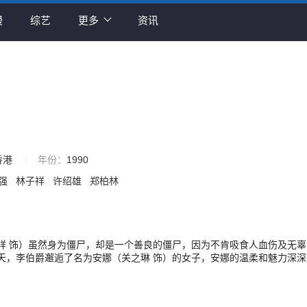
漫
综艺
更多
资讯
香港
年份：
1990
强
林子祥
许绍雄
郑柏林
祥 饰）虽然身为僵尸，却是一个善良的僵尸，因为不肯吸食人血伤及无辜
天，李伯爵邂逅了名为安娜（关之琳 饰）的女子，安娜的温柔和魅力深深
情网。一场意外中，李伯爵用自己的血救了孤儿柏林的性命，这一幕恰巧
爵的身份曝了光。 安娜的哥哥冯仁玉（徐少强 饰）是一个无恶不作的
李伯爵的血能够使人起死回生的消息，于是绑架了安娜和李伯爵。所幸李