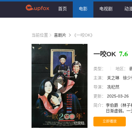
首页
电影
电视剧
动
当前位置
喜剧片
《一咬OK》
7.6
一咬OK
类型：
地区：
主演：
关之琳
徐少
导演：
冼杞然
更新：
2025-03-26
简介：
李伯爵（林子
日渐虚弱。一
引着他坠入了
立即播放
娜看见，李伯
已完结
蛋，他得知了