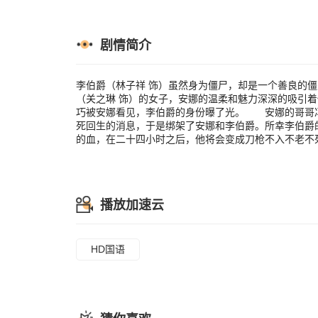
的仆人舍命相
十四小时之后
剧情简介
李伯爵（林子祥 饰）虽然身为僵尸，却是一个善良的
（关之琳 饰）的女子，安娜的温柔和魅力深深的吸引
巧被安娜看见，李伯爵的身份曝了光。 安娜的哥哥冯
死回生的消息，于是绑架了安娜和李伯爵。所幸李伯爵
的血，在二十四小时之后，他将会变成刀枪不入不老不
播放加速云
HD国语