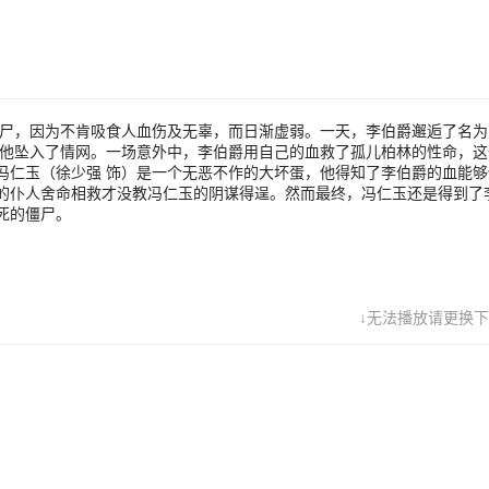
救才没教冯仁玉的阴谋得逞。然而最终，冯仁玉还是得到了李伯爵的血，
，他将会变成刀枪不入不老不死的僵尸。
僵尸，因为不肯吸食人血伤及无辜，而日渐虚弱。一天，李伯爵邂逅了名为
着他坠入了情网。一场意外中，李伯爵用自己的血救了孤儿柏林的性命，这
仁玉（徐少强 饰）是一个无恶不作的大坏蛋，他得知了李伯爵的血能够
的仆人舍命相救才没教冯仁玉的阴谋得逞。然而最终，冯仁玉还是得到了
死的僵尸。
↓无法播放请更换下