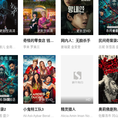
更新至高清
更新至高清
更新至HD
更
奇怪的零食店 钱天堂
网内人：无脸杀手
民间奇案录2
李承勇 申敏儿 金南熙 金英雅
李来 罗美兰
姜瑞夏 金旻奎
古斌 张雪菡 
HD国语
更新至HD
HD
录2
小鬼特工队3
精灵猎人
菡 盛少
Ali Aslı Aybar Berat Ceyda Efe Kasabalı Mehmet Parlar Yaren 卡根·埃菲·阿克 埃克林·苏·乔班 居尔汉·特金 盖杰·伊西克·德米雷尔 科尔汗·赫尔杜兰 费拉特·阿尔拜伦
Alicia Amin Iman Norreen 吕杨 雷米·伊沙克