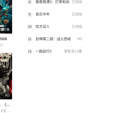
聊斋艳谭3：灯草和尚
已完结
8
哀乐中年
已完结
9
控方证人
已完结
10
新至下集
封神第二部：战火西岐
HD
026
11
盛少
一路前行2
更新至10集
12
HD
奥莉佛是狗，（天哪！！）这家伙电影版
佐藤浩市 冈山天音 吉冈里帆 宇野祥平 小田切让 岛田久作 本田翼 森川葵 永濑正敏 池松壮亮 浦井梨广 深津绘里 菊地姬奈 铃木庆一 香椎由宇 高岛政宏 鹿贺丈史 麻生久美子 黑木华