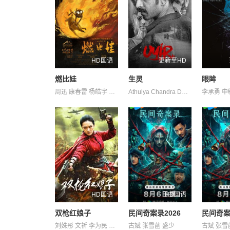
HD国语
更新至HD
燃比娃
生灵
眼眸
周迅 康春雷 杨皓宇 贝伊勒
Athulya Chandra David Divya M. Menon Nair Shruthy Thattil Vineeth 维诺德·萨加尔 罗尚·马修 苏迪普 赛亚米·凯尔
HD国语
HD国语
双枪红娘子
民间奇案录2026
民间奇案
刘姝彤 文祈 李为民 王品一 王岗岗 王程 谢宁 邱晨阳 陈之辉 魏兆雄
古斌 张雪菡 盛少
古斌 张雪