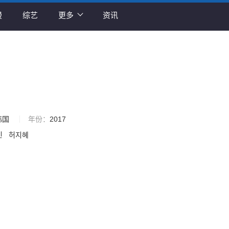
漫
综艺
更多
资讯
韩国
年份：
2017
민
허지혜