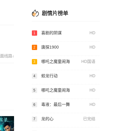
剧情片榜单
喜剧的阴谋
HD
1
唐探1900
HD
2
面线路↓
哪吒之魔童闹海
HD国语
3
蛟龙行动
HD
4
哪吒之魔童闹海
HD
5
毒液：最后一舞
HD
6
龙的心
已完结
7