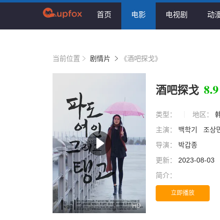
首页
电影
电视剧
动
当前位置
剧情片
《酒吧探戈》
8.9
酒吧探戈
类型：
地区：
主演：
백학기
조상
导演：
박갑종
更新：
2023-08-03
简介：
立即播放
HD