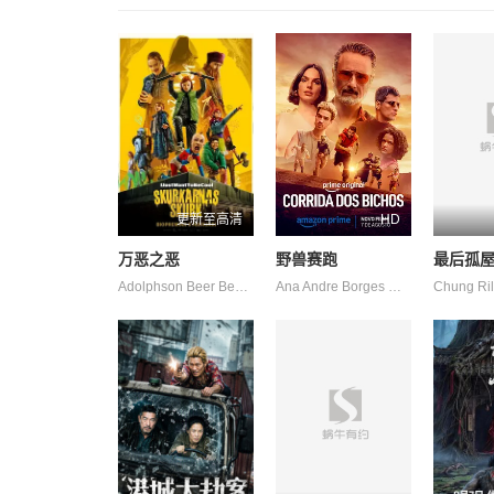
更新至高清
HD
万恶之恶
野兽赛跑
最后孤
Adolphson Beer Beer Emil Joel Victor
Ana Andre Borges Camilla Camillo Campagnaro Carvalho Chagas Chao Chen Corleone Curti Delgado Gabriel Higor Leo Lucas Melo Paulo Perla Renato Souza Vieira de de de Ángel 杰西卡·科雷斯 阿兹 阿妮塔 马修斯·阿布雷乌