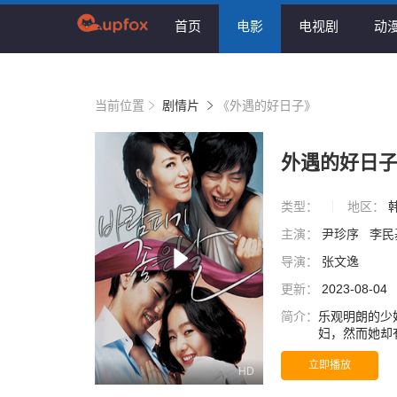
首页
电影
电视剧
动
当前位置
剧情片
《外遇的好日子》
外遇的好日
类型：
地区：
主演：
尹珍序
李民
导演：
张文逸
更新：
2023-08-04
简介：
乐观明朗的少
妇，然而她却
似单纯的有夫
立即播放
神话的“两只
HD
与幸福，反而