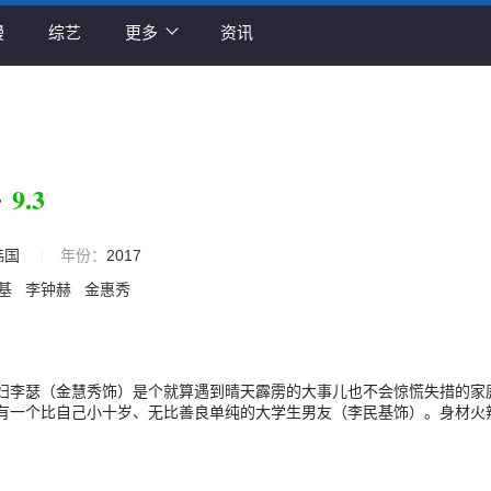
漫
综艺
更多
资讯
9.3
子
韩国
年份：
2017
基
李钟赫
金惠秀
妇李瑟（金慧秀饰）是个就算遇到晴天霹雳的大事儿也不会惊慌失措的家
有一个比自己小十岁、无比善良单纯的大学生男友（李民基饰）。身材火
之妇“小鸟”（尹珍熙饰）也不是一个安分守己的妻子，她正在和证券界被
狐”（李钟赫饰）偷偷约会。两个看似生活美满的主妇并不甘心家庭带来的
偷食禁果，用不伦的恋情激发着内心的欲望，享受着这段无法控制的“外