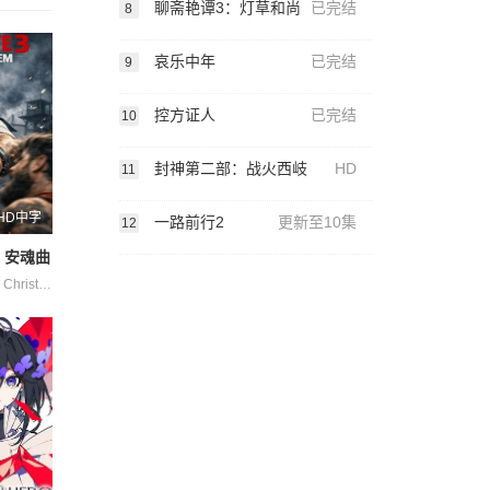
聊斋艳谭3：灯草和尚
已完结
8
哀乐中年
已完结
9
控方证人
已完结
10
封神第二部：战火西岐
HD
11
HD中字
一路前行2
更新至10集
12
：安魂曲
Amy·Gibbons Christopher·Morley Fitim·DeStena Jack·Hyde Juliette·Smith Lara·Sas Mark·Tunstall Will·Middleton 史蒂芬·莫瑞 杰茜·维宁