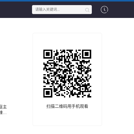
扫描二维码用手机观看
庭主
辣看
视为
温暖
遇好日