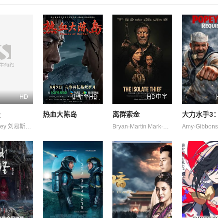
HD
更新至HD
HD中字
屋
热血大陈岛
离群索金
大力水手3
Chung Riley 刘易斯·古迪 加百列·钟 南希·鲍德温 奥利弗·亨利·阿诺德 奥黛丽·安德森 杰德·奥金 格蕾塔·李 瓦格纳·马拉 艾玛·霍 西德·爱德华兹 诺亚·亚历山大·索斯诺夫斯基 费莉西蒂·鲍恩 陶妮·丰塔纳
Bryan·Martin Mark·Alan·Jaeger Philip·McDermott·Young 乔·潘托里亚诺 奥德娅·拉什 杰克·凯西 泰·辛普金斯 肖恩·宾 马丁·桑斯梅耶 麦肯吉·弗依