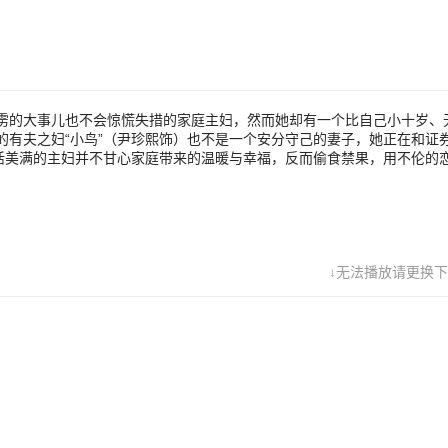
雳的大事儿也不会惊慌失措的家庭主妇，然而她却有一个比自己小十岁、
的有夫之妇“小鸟”（尹珍熙饰）也不是一个安分守己的妻子，她正在和证
生活美满的主妇并不甘心家庭带来的温暖与幸福，反而偷食禁果，用不伦的
↓无法播放请更换下