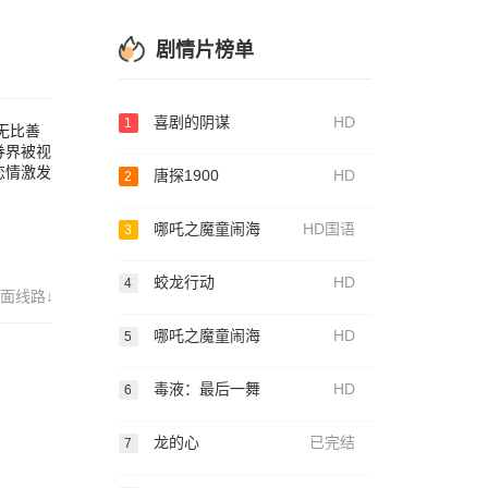
剧情片榜单
喜剧的阴谋
HD
1
无比善
券界被视
恋情激发
唐探1900
HD
2
哪吒之魔童闹海
HD国语
3
蛟龙行动
HD
4
面线路↓
哪吒之魔童闹海
HD
5
毒液：最后一舞
HD
6
龙的心
已完结
7