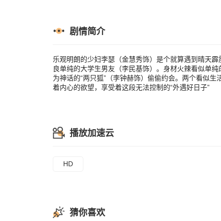
子”
剧情简介
乐观明朗的少妇李瑟（金慧秀饰）是个就算遇到晴天霹
良单纯的大学生男友（李民基饰）。身材火辣看似单纯
为神话的“两只狐”（李钟赫饰）偷偷约会。两个看似
着内心的欲望，享受着这段无法控制的“外遇好日子”
播放加速云
HD
猜你喜欢