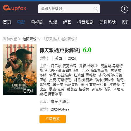
首页
电影
电视剧
动漫
综艺
抖音短剧
即将热映
资讯
当前位置
泡面解说
《惊天激战[电影解说]》
6.0
惊天激战[电影解说]
类型：
美国
2024
主演：
丹尼尔·麦克弗森
乔伊·维埃拉
克里斯·马斯特
斯·马
利亚姆·海姆斯沃斯
卢克·海姆斯沃斯
古纳尔·
怀特
埃里克·兹维克
拉奇兰·恩格勒
杰伦·希尔-苏德
亚纳
杰克·芬斯特勒
林肯·刘易斯
琪卡·伊科维
瑞奇·
惠特尔
米格尔·乌萨雷斯
米洛·文堤米利亚
罗伯特·拉
比亚
罗素·克劳
蒂莫西·拉提莫
迈克尔·杰昆
马尼克
已完结
斯·巴特菲尔德
导演：
威廉·尤班克
更新：
2024-04-27
立即播放