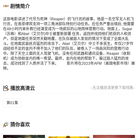
剧情简介
这部电影讲述了代号为死神（Reaper）的飞行员的故事，他是一名空军无人机飞
行员，在南菲律宾支持一项三角洲部队特别行动任务。在任务严重出错后, 他需要
在48小时内来补救已经演变成为一场疯狂的山地雨林营救行动。地面上，Sugar
（苏格）和Abel（艾贝尔)中士被重新部署 任务，返回并找回他们抓获的人和资
产。但是地面任务突然天翻地覆，在队伍被敌人发现的情况下变成了全面大乱
斗。在地面武装民兵猛烈的攻击下，Abel（艾贝尔）中士不幸丧生。年仅27岁作
战经验不足的金内不得不加入了他们的队伍，被卷入了一场高风险的营救行动
中。除了天空上面的无人驾驶飞机，没有任何武器和通讯设备，Reaper（收割
机）成为协助金内的唯一希望。最终，金内在他的帮助下，躲过敌人猛烈的攻
击，成功找到了人质并活了下来。 影片将在2023年AFM（美国电影市场）展
映。
播放高清云
↓无法播放请更换下面线路↓
第01集
猜你喜欢