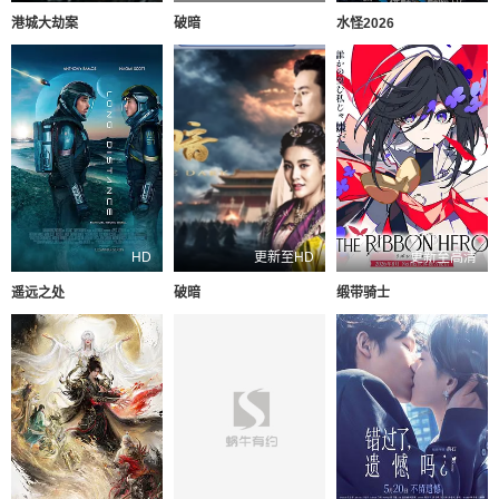
港城大劫案
破暗
水怪2026
HD
更新至HD
更新至高清
遥远之处
破暗
缎带骑士