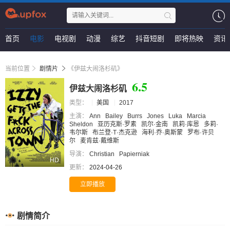
首页
电影
电视剧
动漫
综艺
抖音短剧
即将热映
资讯
当前位置
剧情片
《伊兹大闹洛杉矶》
6.5
伊兹大闹洛杉矶
类型：
美国
2017
主演：
Ann
Bailey
Burrs
Jones
Luka
Marcia
Sheldon
亚历克斯·罗素
凯尔·金南
凯莉·库恩
多莉·
韦尔斯
布兰登·T·杰克逊
海利·乔·奥斯蒙
罗布·许贝
尔
麦肯兹·戴维斯
导演：
Christian
Papierniak
HD
更新：
2024-04-26
立即播放
剧情简介