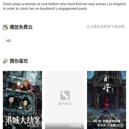
Davis plays a woman at rock bottom who must find her way across Los Angeles
in order to crash her ex-boyfriend’s engagement party.
播放免费云
↓无法播放请更换下面线路↓
HD
猜你喜欢
HD国语
HD国语
HD国语