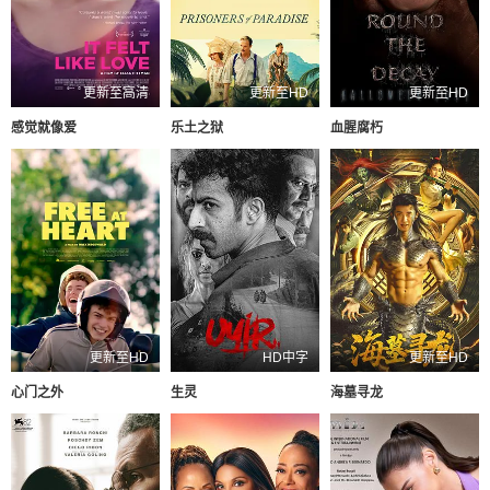
更新至高清
更新至HD
更新至HD
感觉就像爱
乐土之狱
血腥腐朽
更新至HD
HD中字
更新至HD
心门之外
生灵
海墓寻龙