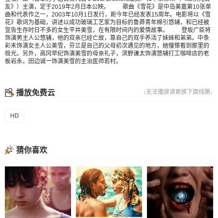
友》）主演，定于2019年2月日本公映。 歌曲《雪花》是中岛美嘉第10张单
曲和代表作之一，2003年10月1日发行，距今年已经发表15周年。电影将以《雪
花》歌词为基础，讲述以成功玻璃工艺家为目标的鲁莽青年棉引悠辅，和已经被
宣告生存时日不多的女生平井美雪，在有限时间内的爱情故事。 登坂广臣将
饰演男主人公悠辅，他的双亲已经亡故，靠自己的双手养活了妹妹和弟弟。中条
彩未饰演女主人公美雪，芬兰是自己的父母初次遇见的地方，她憧憬看到那里的
极光。另外，高冈早纪饰演美雪的母亲礼子，滨野谦太饰演悠辅打工咖啡店的老
板岩永，田边诚一饰演美雪的主治医师若村。
播放免费云
↓无法播放请更换下面线路↓
HD
猜你喜欢