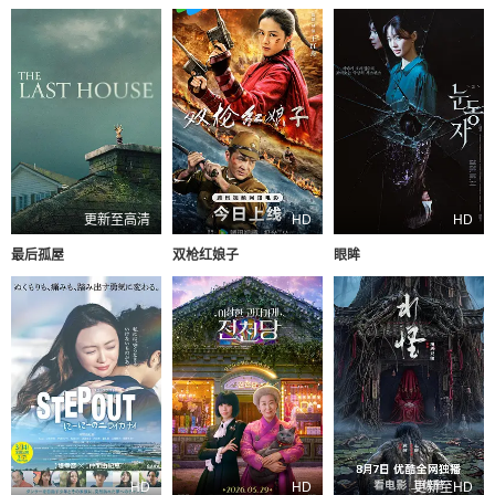
更新至高清
HD
HD
最后孤屋
双枪红娘子
眼眸
HD
HD
更新至HD