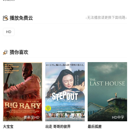
播放免费云
↓无法播放请更换下面线路↓
HD
猜你喜欢
更新至HD
HD中字
HD中字
大宝宝
出走 哥哥的彼界
最后孤屋