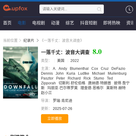
首页
电影
电视剧
动漫
综艺
抖音短剧
即将热映
资讯
当前位置
纪录片
《一落千丈：波音大调查》
8.0
一落千丈：波音大调查
类型：
美国
2022
主演：
A.
Andy
Blumenthal
Cox
Cruz
DeFazio
Dennis
John
Kuria
Ludtke
Michael
Muilenburg
Pasztor
Peter
Richard
Rick
Stumo
Ted
Zipporah
切斯利·舒伦伯格
唐纳德·特朗普
彼得·詹宁
斯
玛丽亚·巴尔蒂罗莫
理查德·恩格尔
莱斯特·赫特
赵小兰
HD
导演：
罗瑞·肯尼迪
更新：
2025-07-26
立即播放