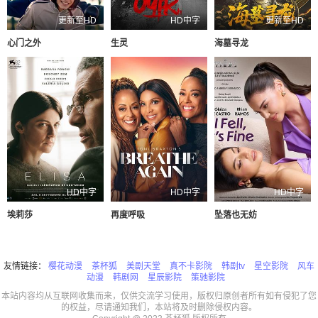
更新至HD
HD中字
更新至HD
心门之外
生灵
海墓寻龙
HD中字
HD中字
HD中字
埃莉莎
再度呼吸
坠落也无妨
友情链接：
樱花动漫
茶杯狐
美剧天堂
真不卡影院
韩剧tv
星空影院
风车
动漫
韩剧网
星辰影院
策驰影院
本站内容均从互联网收集而来，仅供交流学习使用，版权归原创者所有如有侵犯了您
的权益，尽请通知我们，本站将及时删除侵权内容。