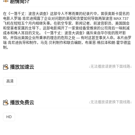
剧情简介
在《一落千丈：波音大调查》这部令人不寒而栗的纪录片中，曾获奥斯卡提名的
电影人罗瑞·肯尼迪揭露了企业对问题的漠视和贪婪如何导致两架波音 MAX 737
飞机在短短五个月内相继失事。在航空专家、新闻记者、前波音职员、美国国会
和受害者家属的主导下，这部电影揭开了一家曾经备受推崇的公司背后一味削减
成本和掩人耳目的文化。《一落千丈：波音大调查》痛斥来自华尔街的败坏影
响，并指出美国企业所秉承的理念的危险之处 — 有时这甚至事关人命。本片由罗
瑞·肯尼迪执导和制作，马克·贝利制作和联合编剧，布莱恩·格拉泽和朗·霍华德监
制。
播放加速云
↓无法播放请更换下面线路↓
高清
播放免费云
↓无法播放请更换下面线路↓
HD