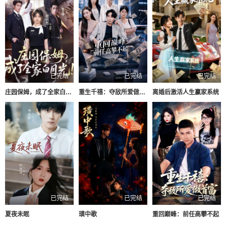
已完结
已完结
已完结
庄园保姆，成了全家白月光
重生千禧：夺敌所爱做首富
离婚后激活人生赢家系统
已完结
已完结
已完结
夏夜未眠
璜中歌
重回巅峰：前任高攀不起