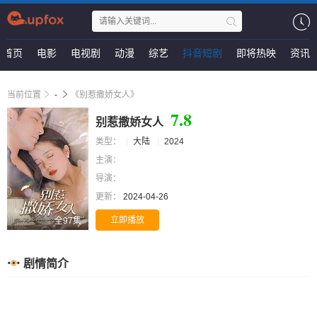
首页
电影
电视剧
动漫
综艺
抖音短剧
即将热映
资讯
当前位置
-
《别惹撒娇女人》
7.8
别惹撒娇女人
类型：
大陆
2024
主演：
导演：
更新：
2024-04-26
立即播放
全97集
剧情简介