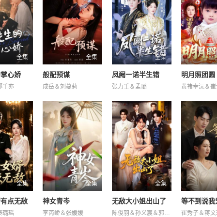
全集
全集
全集
的掌心娇
般配预谋
凤阙一诺半生错
明月照团圆
郑千亦
成岳＆刘蔓莉
张力壬＆孟璐
黄褚幸沅＆崔
全集
全集
全集
婿有点无敌
神女青岑
无敌大小姐出山了
等不到说我
秦璐瑶
李芮峤＆张媛媛
陈俊羽＆孙义宸＆郭亚宁
崔秀子＆蒋文