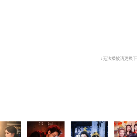
↓无法播放请更换下