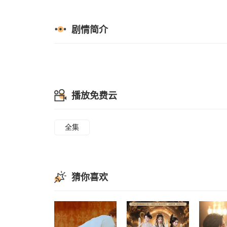
剧情简介
播放免费云
全集
猜你喜欢