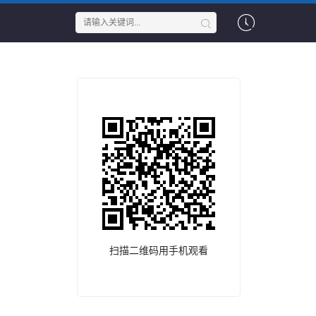
扫描二维码用手机观看