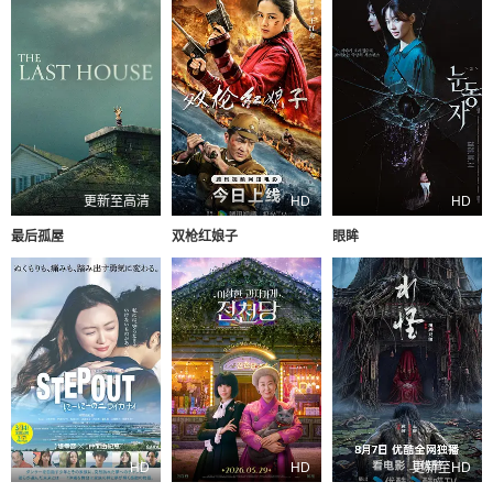
更新至高清
HD
HD
最后孤屋
双枪红娘子
眼眸
HD
HD
更新至HD