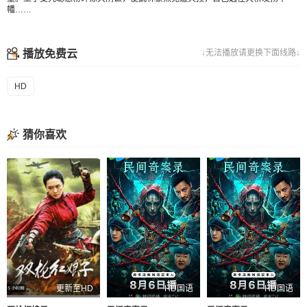
幡……
播放免费云
↓无法播放请更换下面线路↓
HD
猜你喜欢
更新至HD
HD国语
HD国语