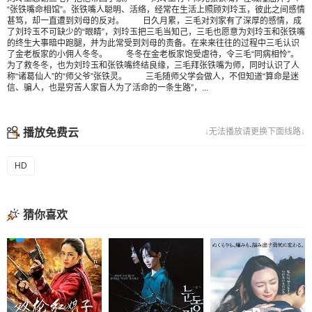
“张铁嘴命相馆”。张铁嘴人聪明、活络，经常在生活上照顾刘玲玉，彼此之间感情
甚笃，却一直遭到刘母的反对。 日久月累，三毛对刘家有了深厚的感情，成
了刘玲玉不可缺少的“眼睛”，刘玲玉把三毛当知己，三毛也愿意为刘玲玉和张铁嘴
的终生大事暗中跑腿，并为此常受到刘母的责备。在来来往往的过程中三毛认识
了金老板家的小佣人冬冬。 冬冬在金老板家饱受虐待，令三毛“同病相怜”。
为了救冬冬，也为刘玲玉和张铁嘴终结良缘，三毛拜张铁嘴为师，同时认识了人
称“诸葛仙人”的“师父爷”张铁灵。 三毛随师父学会做人，不但知道“算命是迷
信、骗人，也是穷苦人家盲人为了活命的一条生路”，...
播放免费云
↓无法播放请更换下面线路↓
HD
猜你喜欢