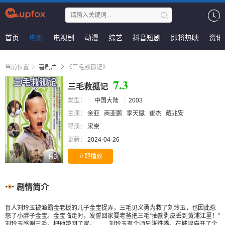
首页
电影
电视剧
动漫
综艺
抖音短剧
即将热映
资讯
当前位置
喜剧片
《三毛救孤记》
7.3
三毛救孤记
类型：
中国大陆
2003
主演：
余亚
商亚鹏
季天赋
崔杰
戴兆安
导演：
宋崇
更新：
2024-04-26
立即播放
HD
剧情简介
盲人刘玲玉被渔霸金老板的儿子金宝捉弄，三毛见义勇为救了刘玲玉，也因此惹
怒了小胖子金宝。金宝临走时，发誓回家要老爸把三毛“抽筋剥皮丢到黄浦江里！”
刘玲玉感谢三毛，把他带回了家。 刘玲玉有个师兄张铁嘴，在城隍庙开了个