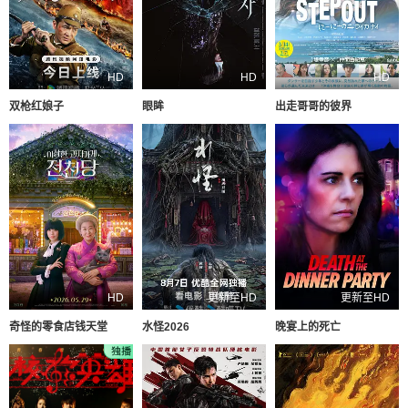
HD
HD
HD
双枪红娘子
眼眸
出走哥哥的彼界
HD
更新至HD
更新至HD
奇怪的零食店钱天堂
水怪2026
晚宴上的死亡