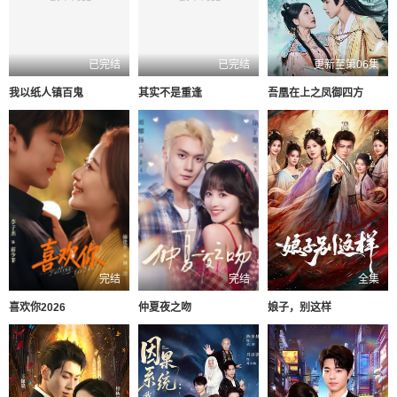
已完结
已完结
更新至第06集
我以纸人镇百鬼
其实不是重逢
吾凰在上之凤御四方
完结
完结
全集
喜欢你2026
仲夏夜之吻
娘子，别这样