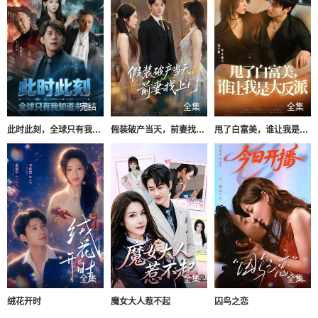
完结
全集
全集
此时此刻，全球只有我知道未来
假装破产当天，前妻找上门
甩了白富美，谁让我是大反派
全集
全集
全集
绒花开时
魔女大人惹不起
囚鸟之恋