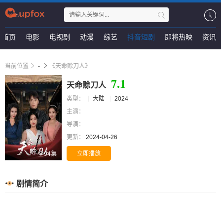
首页
电影
电视剧
动漫
综艺
抖音短剧
即将热映
资讯
当前位置
-
《天命赊刀人》
7.1
天命赊刀人
类型：
大陆
2024
主演：
导演：
更新：
2024-04-26
立即播放
全94集
剧情简介