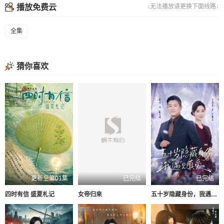
播放免费云
↓无法播放请更换下面线路↓
全集
猜你喜欢
更新至第01集
已完结
已完结
四时有信 盛夏札记
女帝归来
五十岁隐藏身份，我遇见真爱