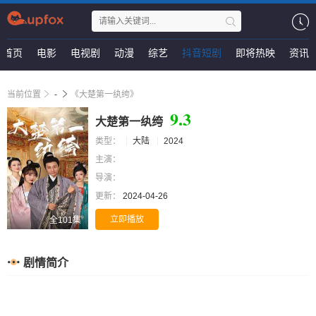
首页
电影
电视剧
动漫
综艺
抖音短剧
即将热映
资讯
当前位置
-
《大楚第一纨绔》
9.3
大楚第一纨绔
类型：
大陆
2024
主演：
导演：
更新：
2024-04-26
立即播放
全101集
剧情简介