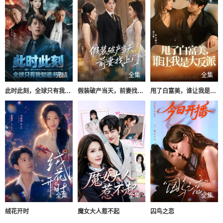
完结
全集
全集
此时此刻，全球只有我知道未来
假装破产当天，前妻找上门
甩了白富美，谁让我是大反派
全集
全集
全集
绒花开时
魔女大人惹不起
囚鸟之恋