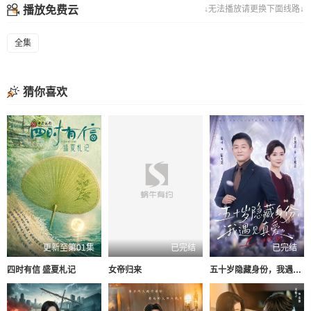
播放免费云
↓无法播放请更换下面线路↓
全集
猜你喜欢
更新至第01集
已完结
已完结
四时有信 盛夏札记
女帝归来
五十岁隐藏身份，我遇见真爱