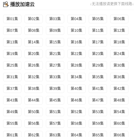
播放加速云
↓无法播放请更换下面线路↓
第01集
第02集
第03集
第04集
第05集
第06集
第07集
第08集
第09集
第10集
第11集
第12集
第13集
第14集
第15集
第16集
第17集
第18集
第19集
第20集
第21集
第22集
第23集
第24集
第25集
第26集
第27集
第28集
第29集
第30集
第31集
第32集
第33集
第34集
第35集
第36集
第37集
第38集
第39集
第40集
第41集
第42集
第43集
第44集
第45集
第46集
第47集
第48集
第49集
第50集
第51集
第52集
第53集
第54集
第55集
第56集
第57集
第58集
第59集
第60集
第61集
第62集
第63集
第64集
第65集
第66集