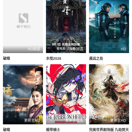
HD国语
HD国语
HD
破暗
水怪2026
遥远之处
更新至HD
更新至高清
更新至HD
破暗
缎带骑士
完美世界剧场版 九劫焚天