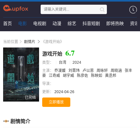
首页
电影
电视剧
动漫
综艺
抖音短剧
即将热映
资讯
当前位置
剧情片
《游戏开始》
6.7
游戏开始
类型：
台湾
2024
主演：
乔湲媛
刘晋玮
卢以恩
周咏轩
周晓涵
张丰
豪
江奇威
胡宇威
陈彦佐
陈映如
黃丞邦
导演：
更新：
2024-04-26
已完结
立即播放
剧情简介