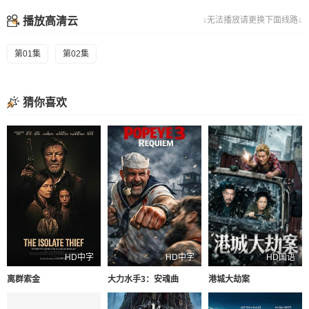
播放高清云
↓无法播放请更换下面线路↓
第01集
第02集
猜你喜欢
HD中字
HD中字
HD国语
离群索金
大力水手3：安魂曲
港城大劫案