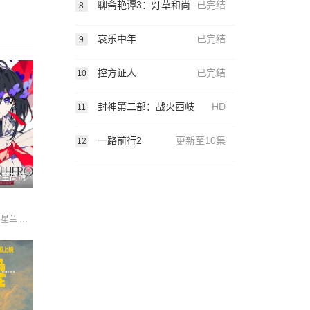
聊斋艳谭3：灯草和尚
已完结
8
哀乐中年
已完结
9
控方证人
已完结
10
封神第二部：战火西岐
HD
11
一路前行2
更新至10集
12
新至高清
内山昂辉 小林星兰 新谷真弓 门仓早彩