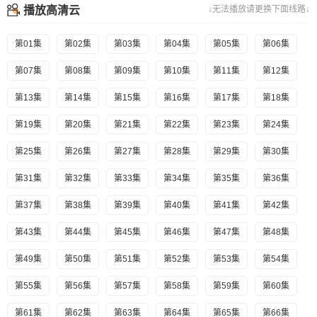
播放高清云
↓无法播放请更换下面线路↓
第01集
第02集
第03集
第04集
第05集
第06集
第07集
第08集
第09集
第10集
第11集
第12集
第13集
第14集
第15集
第16集
第17集
第18集
第19集
第20集
第21集
第22集
第23集
第24集
第25集
第26集
第27集
第28集
第29集
第30集
第31集
第32集
第33集
第34集
第35集
第36集
第37集
第38集
第39集
第40集
第41集
第42集
第43集
第44集
第45集
第46集
第47集
第48集
第49集
第50集
第51集
第52集
第53集
第54集
第55集
第56集
第57集
第58集
第59集
第60集
第61集
第62集
第63集
第64集
第65集
第66集