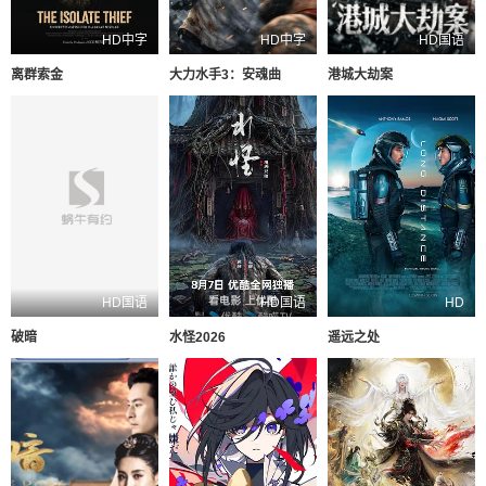
HD中字
HD中字
HD国语
离群索金
大力水手3：安魂曲
港城大劫案
HD国语
HD国语
HD
破暗
水怪2026
遥远之处