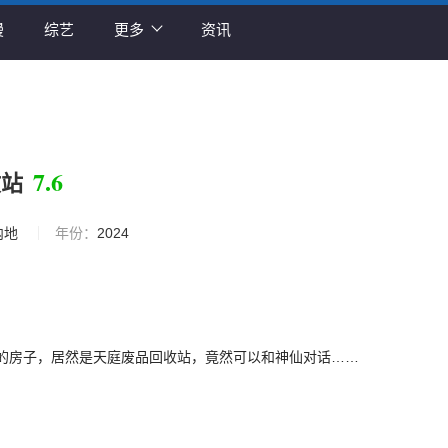
漫
综艺
更多
资讯
7.6
收站
内地
年份：
2024
的房子，居然是天庭废品回收站，竟然可以和神仙对话……