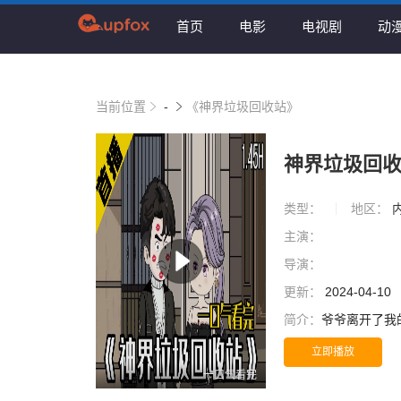
首页
电影
电视剧
动
当前位置
-
《神界垃圾回收站》
神界垃圾回
类型：
地区：
主演：
导演：
更新：
2024-04-10
简介：
爷爷离开了我
立即播放
一口气看完