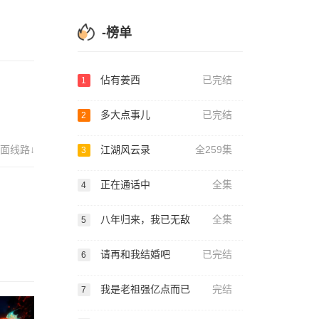
-榜单
佔有姜西
已完结
1
多大点事儿
已完结
2
面线路↓
江湖风云录
全259集
3
正在通话中
全集
4
八年归来，我已无敌
全集
5
请再和我结婚吧
已完结
6
我是老祖强亿点而已
完结
7