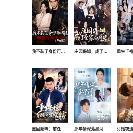
已完结
已完结
我不装了身份可以偷走那我的病例呢
庄园保姆，成了全家白月光
已完结
已完结
重回巅峰：前任高攀不起
那年情深落星河