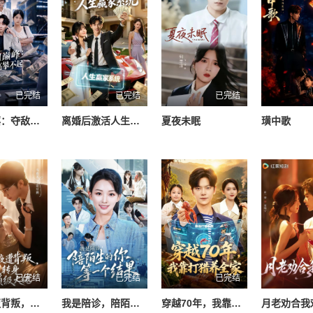
已完结
已完结
已完结
重生千禧：夺敌所爱做首富
离婚后激活人生赢家系统
夏夜未眠
璜中歌
已完结
已完结
已完结
订婚夜遭背叛，我转身嫁顶级大佬
我是陪诊，陪陌生的你等一个结果
穿越70年，我靠打猎养全家
月老劝合我