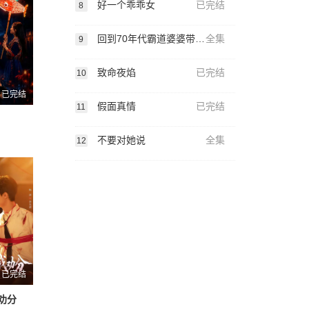
好一个乖乖女
已完结
8
回到70年代霸道婆婆带我飞
全集
9
致命夜焰
已完结
10
已完结
假面真情
已完结
11
不要对她说
全集
12
已完结
劝分