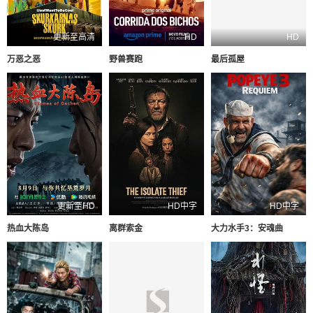
更新至高清
HD
HD
万恶之恶
野兽赛跑
最后孤屋
更新至HD
HD中字
HD中字
热血大陈岛
离群索金
大力水手3：安魂曲