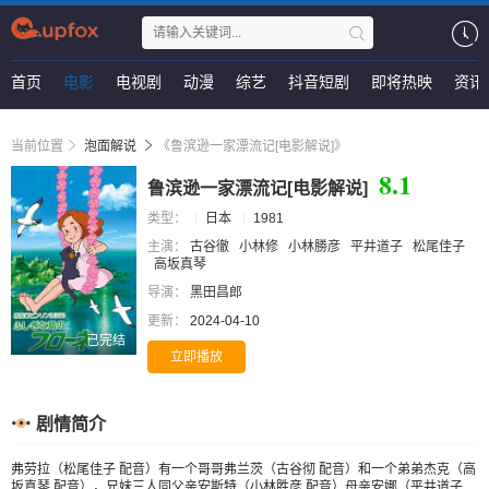
首页
电影
电视剧
动漫
综艺
抖音短剧
即将热映
资讯
当前位置
泡面解说
《鲁滨逊一家漂流记[电影解说]》
8.1
鲁滨逊一家漂流记[电影解说]
类型：
日本
1981
主演：
古谷徹
小林修
小林勝彦
平井道子
松尾佳子
高坂真琴
导演：
黑田昌郎
更新：
2024-04-10
已完结
立即播放
剧情简介
弗劳拉（松尾佳子 配音）有一个哥哥弗兰茨（古谷彻 配音）和一个弟弟杰克（高
坂真琴 配音），兄妹三人同父亲安斯特（小林胜彦 配音）母亲安娜（平井道子