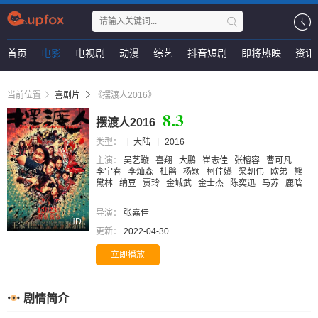
首页
电影
电视剧
动漫
综艺
抖音短剧
即将热映
资讯
当前位置
喜剧片
《摆渡人2016》
8.3
摆渡人2016
类型：
大陆
2016
主演：
吴艺璇
喜翔
大鹏
崔志佳
张榕容
曹可凡
李宇春
李灿森
杜鹃
杨颖
柯佳嬿
梁朝伟
欧弟
熊
黛林
纳豆
贾玲
金城武
金士杰
陈奕迅
马苏
鹿晗
导演：
张嘉佳
HD
更新：
2022-04-30
立即播放
剧情简介