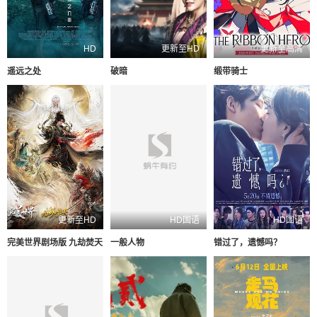
HD
更新至HD
更新至高清
遥远之处
破暗
缎带骑士
更新至HD
HD国语
HD国语
完美世界剧场版 九劫焚天
一般人物
错过了，遗憾吗？