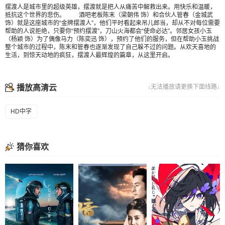
摆渡人是城市里的超级英雄，摆渡就是把人从痛苦中解救出来。用快乐和温暖，
抵抗这个世界的悲伤。 酒吧老板陈末（梁朝伟 饰）和合伙人管春（金城武
饰）就是这座城市的“金牌摆渡人”，他们平时看起来吊儿郎当，却从不对每位需要
帮助的人说拒绝，只要你“预约摆渡”，刀山火海都会“使命必达”。邻居女孩小玉
（杨颖 饰）为了偶像马力（陈奕迅 饰），预约了他们的服务，但在帮助小玉挑战
整个城市的过程中，陈末和管春也逐渐发现了自己躲不过的问题。从欢天喜地的
生活，到惊天动地的疯狂，摆渡人最辉煌的篇章，从这里开启。
播放高清云
↓无法播放请更换下面线路↓
HD中字
猜你喜欢