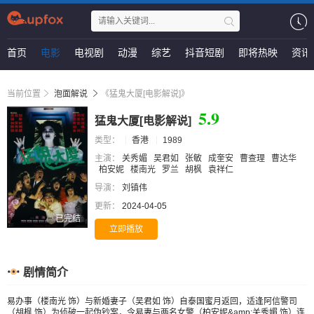
首页
电影
电视剧
动漫
综艺
抖音短剧
即将热映
资讯
当前位置
泡面解说
《猛鬼大厦[电影解说]》
5.9
猛鬼大厦[电影解说]
类型：
香港
1989
主演：
关秀媚
吴君如
张敏
成奎安
曹查理
曹达华
柏安妮
楼南光
罗兰
胡枫
袁祥仁
导演：
刘镇伟
更新：
2024-04-05
已完结
立即播放
剧情简介
易办事（楼南光 饰）与新婚妻子（吴君如 饰）自泰国蜜月返回，适逢阿信警司
（胡枫 饰）为侦破一起伪钞案，令易妻与两名女警（柏安妮&amp;关秀媚 饰）连