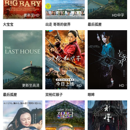
更新至HD
HD中字
HD中字
大宝宝
出走 哥哥的彼界
最后孤屋
更新至高清
HD
HD
最后孤屋
双枪红娘子
眼眸