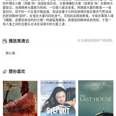
同外甥女小敏（张敏 饰）组成卧底队伍，与香港嫌犯大傻（成奎安 饰）在枫林大
厦接洽。当夜枫林大厦颇为热闹，一位僧人做法收鬼，将肆虐大厦的群鬼一一收
复封印，却不料一只女鬼半路逃逸。而误会妻子与阿信偷情的易办事亦气势汹汹
的赶到枫林“捉奸”。女鬼在大厦内四处游弋，寻找机会释放群鬼，令易办事等人魂
飞魄散，连累前来谈判的大傻一同被猛鬼缠身。高僧返回枫林收拾残局，于是一
场人鬼之间的无厘头对决在深夜中的大厦上演……
播放高清云
↓无法播放请更换下面线路↓
第01集
猜你喜欢