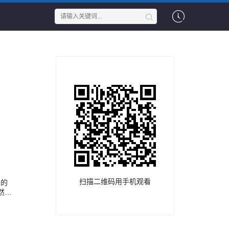
扫描二维码用手机观看
台的
然一
两场
小冬
呈