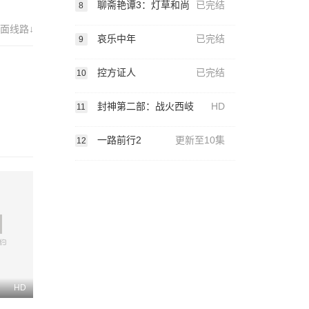
聊斋艳谭3：灯草和尚
已完结
8
面线路↓
哀乐中年
已完结
9
控方证人
已完结
10
封神第二部：战火西岐
HD
11
一路前行2
更新至10集
12
HD