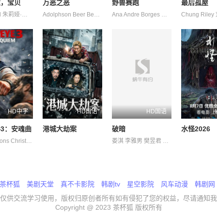
家，宝贝
万恶之恶
野兽赛跑
最后孤屋
Erika Mottl 朱莉娅·弗兰茨·里克特 杰尔蒂·德拉斯尔 林德·普雷洛格 格哈德·利伯曼 玛利亚·霍夫斯塔尔 茵格·莫克斯 雷努特·舒尔腾·范·艾查特
Adolphson Beer Beer Emil Joel Victor
Ana Andre Borges Camilla Camillo Campagnaro Carvalho Chagas Chao Chen Corleone Curti Delgado Gabriel Higor Leo Lucas Melo Paulo Perla Renato Souza Vieira de de de Ángel 杰西卡·科雷斯 阿兹 阿妮塔 马修斯·阿布雷乌
HD中字
HD国语
HD国语
3：安魂曲
港城大劫案
破暗
水怪2026
Amy·Gibbons Christopher·Morley Fitim·DeStena Jack·Hyde Juliette·Smith Lara·Sas Mark·Tunstall Will·Middleton 史蒂芬·莫瑞 杰茜·维宁
娄淇 李雅男 樊昱君 蒋菲菲
茶杯狐
美剧天堂
真不卡影院
韩剧tv
星空影院
风车动漫
韩剧网
仅供交流学习使用，版权归原创者所有如有侵犯了您的权益，尽请通知我
Copyright @ 2023 茶杯狐 版权所有