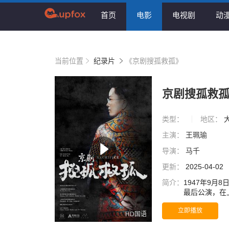
首页
电影
电视剧
动
当前位置
纪录片
《京剧搜孤救孤》
京剧搜孤救
类型：
地区：
主演：
王珮瑜
导演：
马千
更新：
2025-04-02
简介：
1947年9
最后公演，在
票难求，买不
立即播放
《搜孤救孤》
HD国语
皇之美誉的当