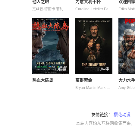
他人之眼
为意大利干杯
欢迎回
杰丝敏·特丽卡 菲利波·蒂米
Caroline·Letelier Paolo·Gasparini Renato·De·Fazio Wanja·Mary·Sellers Yurj·Buzzi 威尔·坎普 托里·德维托 米娅·索特里乌 莉莉·奈特
HD国语
HD中字
热血大陈岛
离群索金
大力水手
Bryan·Martin Mark·Alan·Jaeger Philip·McDermott·Young 乔·潘托里亚诺 奥德娅·拉什 杰克·凯西 泰·辛普金斯 肖恩·宾 马丁·桑斯梅耶 麦肯吉·弗依
友情链接：
樱花动漫
本站内容均从互联网收集而来，