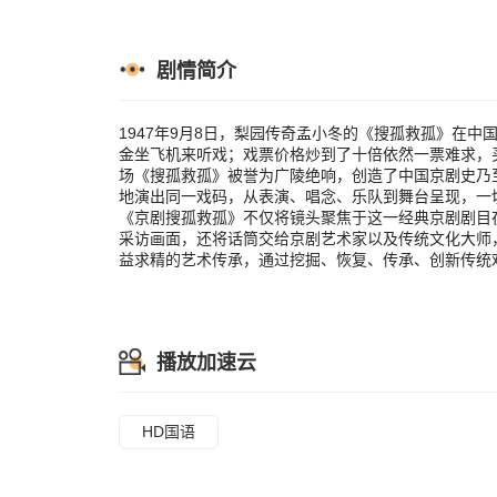
现，一切一模
搜孤救孤》不
新时代京剧文
师，听他们娓
剧情简介
艺术传承，通
时空、丰富多
1947年9月8日，梨园传奇孟小冬的《搜孤救孤》在
金坐飞机来听戏；戏票价格炒到了十倍依然一票难求，
场《搜孤救孤》被誉为广陵绝响，创造了中国京剧史乃
地演出同一戏码，从表演、唱念、乐队到舞台呈现，
《京剧搜孤救孤》不仅将镜头聚焦于这一经典京剧剧目
采访画面，还将话筒交给京剧艺术家以及传统文化大师
益求精的艺术传承，通过挖掘、恢复、传承、创新传统
播放加速云
HD国语