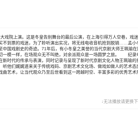
一样，在场观众无不叫绝，对余派观众是一场圆梦之旅。 纪录电影《
仅将镜头聚焦于这一经典京剧剧目在新时代的传承与表演，同时记录与呈
化人物王珮瑜的排练和采访画面，还将话筒交给京剧艺术家以及传统文化
娓道来关于传统戏码、京剧艺术文化场、做戏如做人的艺术态度等精益求
过挖掘、恢复、传承、创新传统戏曲艺术，让当代观众乃至后世看到这一
彩的优秀艺术形态。
中国大戏院上演。这是冬皇告别舞台的最后公演，在上海引得万人空巷，戏
买不到票的戏迷，为了聆听演出实况，将无线电收音机抢到脱销……孟小
至中国戏剧史的奇迹。71年后，有小冬皇之美誉的当代京剧大师王珮瑜在
一切一模一样，在场观众无不叫绝，对余派观众是一场圆梦之旅。 纪录
在新时代的传承与表演，同时记录与呈现了新时代京剧文化人物王珮瑜的
，听他们娓娓道来关于传统戏码、京剧艺术文化场、做戏如做人的艺术态
戏曲艺术，让当代观众乃至后世看到这一跨越时空、丰富多彩的优秀艺术
↓无法播放请更换下