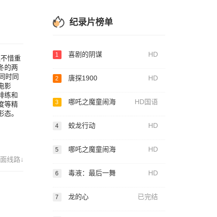
京剧
现了
大
纪录片榜单
精的
跨越
喜剧的阴谋
HD
1
迷不惜重
冬的两
同时同
唐探1900
HD
2
电影
排练和
哪吒之魔童闹海
HD国语
3
度等精
形态。
蛟龙行动
HD
4
哪吒之魔童闹海
HD
5
面线路↓
毒液：最后一舞
HD
6
龙的心
已完结
7