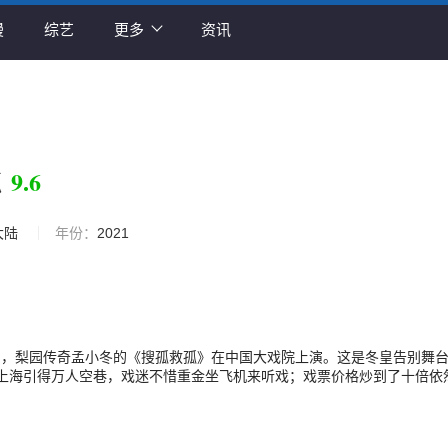
漫
综艺
更多
资讯
9.6
孤
大陆
年份：
2021
月8日，梨园传奇孟小冬的《搜孤救孤》在中国大戏院上演。这是冬皇告别舞
上海引得万人空巷，戏迷不惜重金坐飞机来听戏；戏票价格炒到了十倍依
到票的戏迷，为了聆听演出实况，将无线电收音机抢到脱销……孟小冬的
被誉为广陵绝响，创造了中国京剧史乃至中国戏剧史的奇迹。71年后，有
代京剧大师王珮瑜在同时同地演出同一戏码，从表演、唱念、乐队到舞台