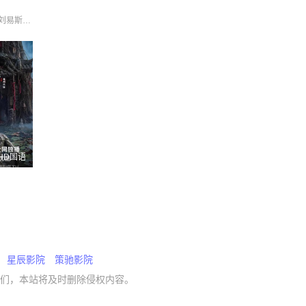
Chung Riley 刘易斯·古迪 加百列·钟 南希·鲍德温 奥利弗·亨利·阿诺德 奥黛丽·安德森 杰德·奥金 格蕾塔·李 瓦格纳·马拉 艾玛·霍 西德·爱德华兹 诺亚·亚历山大·索斯诺夫斯基 费莉西蒂·鲍恩 陶妮·丰塔纳
HD国语
星辰影院
策驰影院
们，本站将及时删除侵权内容。