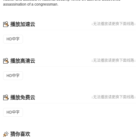
assassination of a congressman.
播放加速云
↓无法播放请更换下面线路↓
HD中字
播放高清云
↓无法播放请更换下面线路↓
HD中字
播放免费云
↓无法播放请更换下面线路↓
HD中字
猜你喜欢