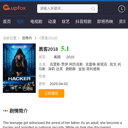
首页
电影
电视剧
动漫
综艺
抖音短剧
即将热映
资讯
当前位置
恐怖片
《黑客2018》
5.1
黑客2018
类型：
美国
2020
主演：
克里斯·贾伊·阿历克斯
克雷格·斯塔克
凯文·托
马斯
海莉·达芙
谢鹤群
金加·菲利普斯
导演：
更新：
2025-04-02
已完结
立即播放
剧情简介
The teenage girl witnessed the arrest of her father. As an adult, she become a
hacker and assisted in national security. While on task she discovered