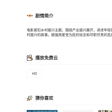
剧情简介
电影紧扣乡村振兴主题，围绕产业振兴展开，讲述年轻
村振兴的故事。姚强用爱党为民的信念和尽职尽责的态
播放免费云
HD
猜你喜欢