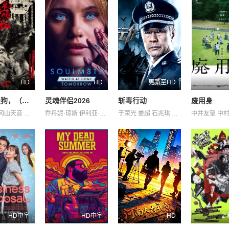
HD
HD
更新至HD
奥莉佛是狗，（天哪！！）这家伙电影版
灵魂伴侣2026
斩毒行动
废用身
佐藤浩市 冈山天音 吉冈里帆 宇野祥平 小田切让 岛田久作 本田翼 森川葵 永濑正敏 池松壮亮 浦井梨广 深津绘里 菊地姬奈 铃木庆一 香椎由宇 高岛政宏 鹿贺丈史 麻生久美子 黑木华
乔丹妮·琼斯 伊利亚·库克 伊莎贝尔·邦弗雷 克劳迪娅·杜米特 加里·赫泽勒 大卫·里达尔 奥利弗·库珀 安德鲁·艾斯科夫 尼古拉斯·拉尼 汉娜·玛玛丽斯 艾玛·拉莫斯 莉莉·沙利文 西德尼·布莱克波恩 阿尔蒂·佛鲁山 马拉·胡夫
于荣光 姜超 石兆琪 邵峰
HD中字
HD中字
HD
更