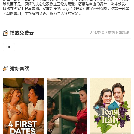
难视而不见，疯狂的执念让家族庄园沦为荒诞、奢靡与血腥的舞台：决斗频发、
联盟在晚宴上轻易崩塌，家族姓氏“Savage”（野蛮）成了绝妙讽刺。这是一部黑
色讽刺喜剧，辛辣解构阶级、权力与人性的贪婪 。
播放免费云
↓无法播放请更换下面线路↓
HD
猜你喜欢