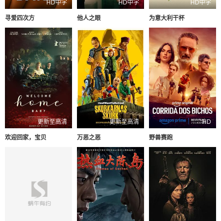
HD中字
HD中字
HD中字
寻爱四次方
他人之眼
为意大利干杯
更新至高清
更新至高清
HD
欢迎回家，宝贝
万恶之恶
野兽赛跑