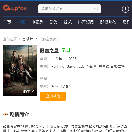
首页
电影
电视剧
动漫
综艺
抖音短剧
即将热映
资讯
当前位置
剧情片
《野蛮之屋》
7.4
野蛮之屋
类型：
英国
2026
主演：
Farthing
Jack
克莱尔·福伊
理查德·E·格兰特
导演：
更新：
2026-07-07
HD中字
立即播放
剧情简介
故事设定在18世纪的英国，正值天花大流行与詹姆斯党起义的动荡时期。萨维奇
爵士与野心勃勃的妻子萨维奇夫人，不顾一切地追逐地位与财富。他们对时代灾