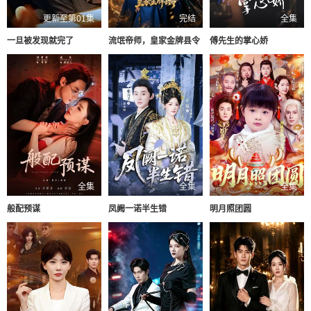
更新至第01集
完结
全集
一旦被发现就完了
流氓帝师，皇家金牌县令
傅先生的掌心娇
全集
全集
全集
般配预谋
凤阙一诺半生错
明月照团圆