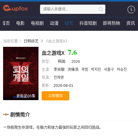
首页
电影
电视剧
动漫
综艺
抖音短剧
即将热映
资讯
当前位置
日韩综艺
《血之游戏X》
7.6
血之游戏X
类型：
韩国
2026
主演：
李尚敏
洪榛浩
곽범
박지민
서출구
하승진
导演：
전채영
更新：
2026-08-01
立即播放
更新至06集
剧情简介
一场极限生存游戏，在脑力和体力最强的玩家之间回归团战。