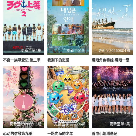
更新至第4集
更新至01期
更新至20260804期
不良一族寻爱记 第二季
我剩下的恋爱
耀眼角色番综·耀眼一夏
更新至20260806期
更新至20260806期
更新至第2集
心动的信号第九季
一路向海的少年
香港小姐湘遇记