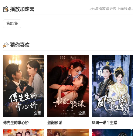
播放加速云
↓无法播放请更换下面线路↓
第01集
猜你喜欢
全集
全集
全集
傅先生的掌心娇
般配预谋
凤阙一诺半生错