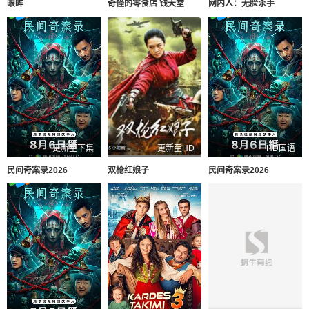
眼眸
奇怪的零食店 钱天堂
网内人：无脸杀手
更新至下集
更新至HD
HD国语
民间奇案录2026
双枪红娘子
民间奇案录2026