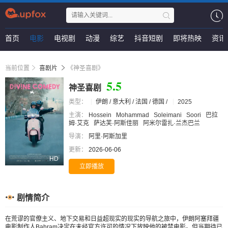
首页
电影
电视剧
动漫
综艺
抖音短剧
即将热映
资讯
当前位置
喜剧片
《神圣喜剧》
5.5
神圣喜剧
类型：
伊朗 / 意大利 / 法国 / 德国 /
2025
主演：
Hossein
Mohammad
Soleimani
Soori
巴拉
姆·艾克
萨达芙·阿斯佳丽
阿米尔雷扎·兰杰巴兰
导演：
阿里·阿斯加里
更新：
2026-06-06
HD
立即播放
剧情简介
在荒谬的官僚主义、地下交易和日益超现实的现实的导航之旅中，伊朗阿塞拜疆
电影制作人Bahram决定在未经官方许可的情况下放映他的被禁电影。但当期待已