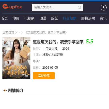
首页
电影
电视剧
动漫
综艺
抖音短剧
即将热映
资讯
当前位置
-
《这世道欠我的，我亲手拿回来》
5.5
这世道欠我的，我亲手拿回来
类型：
中国大陆
2026
主演：
林家佑＆赵妮绮
导演：
更新：
2026-06-05
立即播放
完结
剧情简介