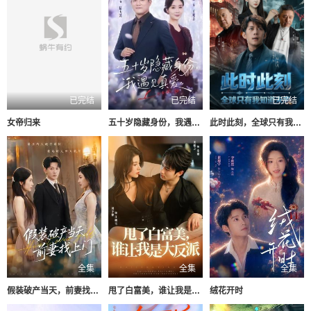
已完结
已完结
已完结
女帝归来
五十岁隐藏身份，我遇见真爱
此时此刻，全球只有我知道未来
全集
全集
全集
假装破产当天，前妻找上门
甩了白富美，谁让我是大反派
绒花开时