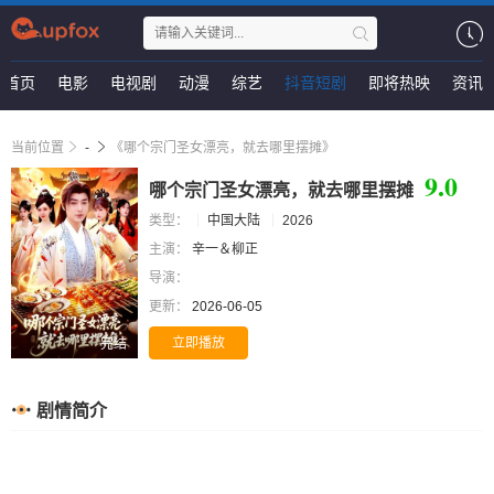
首页
电影
电视剧
动漫
综艺
抖音短剧
即将热映
资讯
当前位置
-
《哪个宗门圣女漂亮，就去哪里摆摊》
9.0
哪个宗门圣女漂亮，就去哪里摆摊
类型：
中国大陆
2026
主演：
辛一＆柳正
导演：
更新：
2026-06-05
立即播放
完结
剧情简介