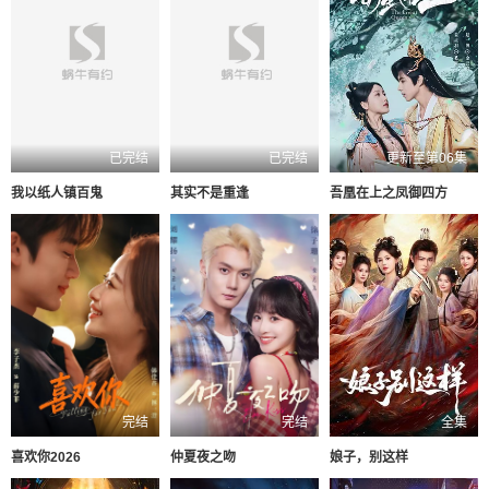
已完结
已完结
更新至第06集
我以纸人镇百鬼
其实不是重逢
吾凰在上之凤御四方
完结
完结
全集
喜欢你2026
仲夏夜之吻
娘子，别这样