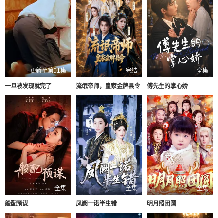
更新至第01集
完结
全集
一旦被发现就完了
流氓帝师，皇家金牌县令
傅先生的掌心娇
全集
全集
全集
般配预谋
凤阙一诺半生错
明月照团圆