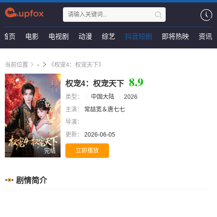
首页
电影
电视剧
动漫
综艺
抖音短剧
即将热映
资讯
当前位置
-
《权宠4：权宠天下》
8.9
权宠4：权宠天下
类型：
中国大陆
2026
主演：
常喆宽＆唐七七
导演：
更新：
2026-06-05
立即播放
完结
剧情简介