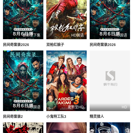
更新至下集
HD国语
HD国语
民间奇案录2026
双枪红娘子
民间奇案录2026
HD国语
更新至HD
HD
民间奇案录2
小鬼特工队3
精灵猎人