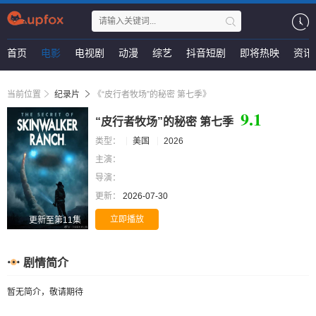
首页
电影
电视剧
动漫
综艺
抖音短剧
即将热映
资讯
当前位置
纪录片
《“皮行者牧场”的秘密 第七季》
9.1
“皮行者牧场”的秘密 第七季
类型：
美国
2026
主演：
导演：
更新：
2026-07-30
立即播放
更新至第11集
剧情简介
暂无简介，敬请期待