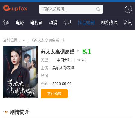
首页
电影
电视剧
动漫
综艺
抖音短剧
即将热映
资讯
当前位置
-
《苏太太高调离婚了》
8.1
苏太太高调离婚了
类型：
中国大陆
2026
主演：
吴帆＆孙茂峰
导演：
更新：
2026-06-05
立即播放
完结
剧情简介