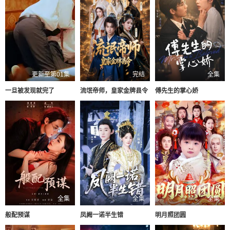
更新至第01集
完结
全集
一旦被发现就完了
流氓帝师，皇家金牌县令
傅先生的掌心娇
全集
全集
全集
般配预谋
凤阙一诺半生错
明月照团圆