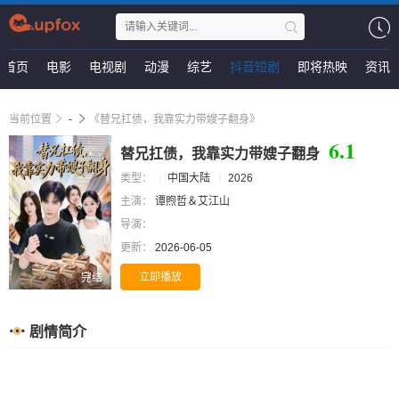
首页
电影
电视剧
动漫
综艺
抖音短剧
即将热映
资讯
当前位置
-
《替兄扛债，我靠实力带嫂子翻身》
6.1
替兄扛债，我靠实力带嫂子翻身
类型：
中国大陆
2026
主演：
谭煦哲＆艾江山
导演：
更新：
2026-06-05
立即播放
完结
剧情简介