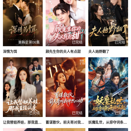
更新至第06集
已完结
已完结
深情为饵
顾先生你的夫人有点甜
夫人她野翻了
已完结
已完结
已完结
让我替姐养娃，那我直接认亲
蓄谋散伙，前夫哥对我怦然心动
妖魔乱世，从掠夺词条开始崛起