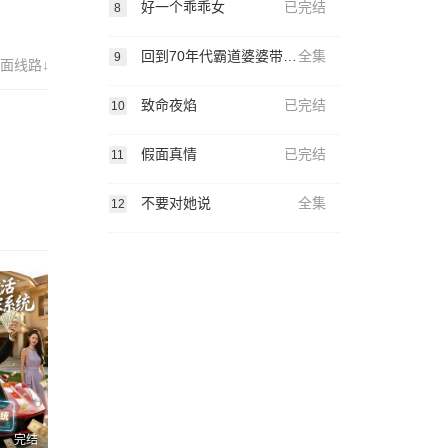
好一个乖乖女
已完结
8
回到70年代霸道婆婆带我飞
全集
9
面线路↓
致命夜焰
已完结
10
假面真情
已完结
11
不要对她说
全集
12
完结