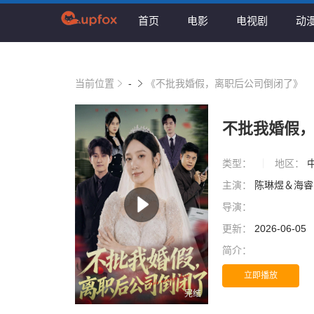
首页
电影
电视剧
动
当前位置
-
《不批我婚假，离职后公司倒闭了》
不批我婚假
类型：
地区：
主演：
陈琳煜＆海
导演：
更新：
2026-06-05
简介：
立即播放
完结