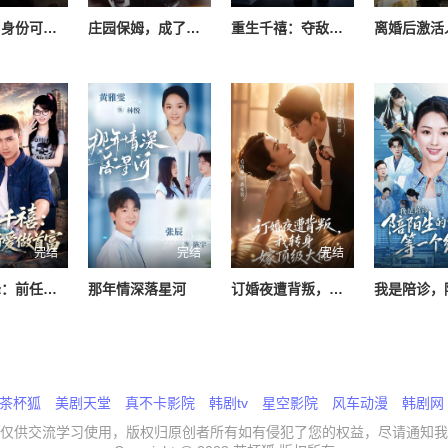
我不装了身份可以偷走那我的病例呢
庄园保姆，成了全家白月光
重生千禧：夺敌所爱做首富
完结
完结
完结
重回巅峰：前任高攀不起
那年情深落星河
订婚夜遭背叛，我转身嫁顶级大佬
茶杯狐
美剧天堂
真不卡影院
韩剧tv
星空影院
风车动漫
韩剧网
仅供交流学习使用，版权归原创者所有如有侵犯了您的权益，尽请通知我