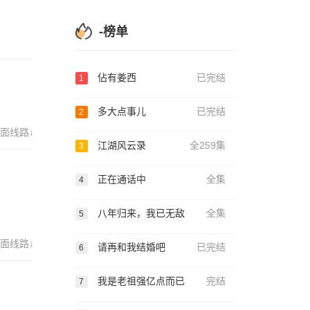
-榜单
佔有姜西
已完结
1
多大点事儿
已完结
2
面线路↓
江湖风云录
全259集
3
正在通话中
全集
4
八年归来，我已无敌
全集
5
面线路↓
请再和我结婚吧
已完结
6
我是老祖强亿点而已
完结
7