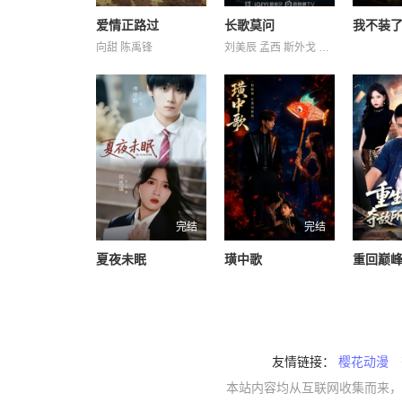
爱情正路过
长歌莫问
向甜 陈禹锋
刘美辰 孟西 斯外戈 李会长 李子雄 杨子菲 王坤炎 白凯南 蔡正杰 鲍大志
完结
完结
夏夜未眠
璜中歌
友情链接：
樱花动漫
本站内容均从互联网收集而来，