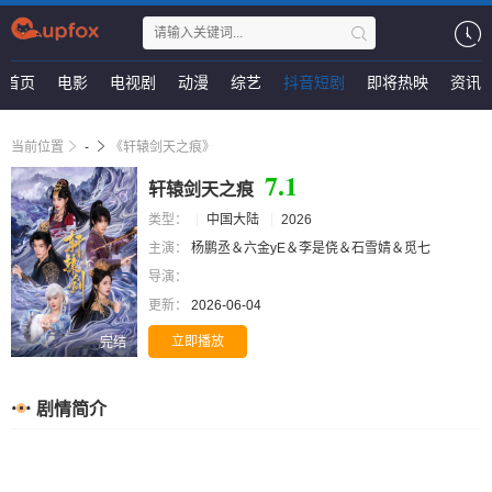
首页
电影
电视剧
动漫
综艺
抖音短剧
即将热映
资讯
当前位置
-
《轩辕剑天之痕》
7.1
轩辕剑天之痕
类型：
中国大陆
2026
主演：
杨鹏丞＆六金yE＆李是侥＆石雪婧＆觅七
导演：
更新：
2026-06-04
立即播放
完结
剧情简介