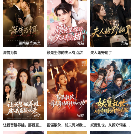
更新至第06集
完结
完结
深情为饵
顾先生你的夫人有点甜
夫人她野翻了
完结
完结
完结
让我替姐养娃，那我直接认亲
蓄谋散伙，前夫哥对我怦然心动
妖魔乱世，从掠夺词条开始崛起