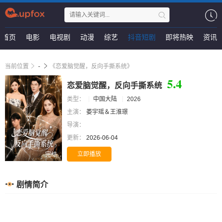
首页
电影
电视剧
动漫
综艺
抖音短剧
即将热映
资讯
当前位置
-
《恋爱脑觉醒，反向手撕系统》
5.4
恋爱脑觉醒，反向手撕系统
类型：
中国大陆
2026
主演：
娄宇瑶＆王淮璟
导演：
更新：
2026-06-04
立即播放
完结
剧情简介