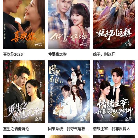
完结
完结
全集
喜欢你2026
仲夏夜之吻
娘子，别这样
全集
全集
全集
重生之诱他沉沦
因果系统：我夺气运救苍生
情绪主宰：我靠反转人生封神