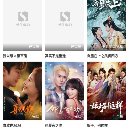
已完结
已完结
更新至第06集
我以纸人镇百鬼
其实不是重逢
吾凰在上之凤御四方
完结
完结
全集
喜欢你2026
仲夏夜之吻
娘子，别这样