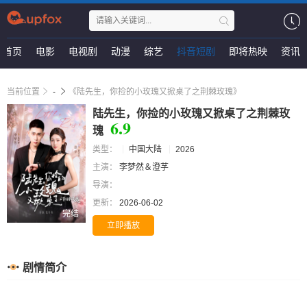
首页
电影
电视剧
动漫
综艺
抖音短剧
即将热映
资讯
当前位置
-
《陆先生，你捡的小玫瑰又掀桌了之荆棘玫瑰》
陆先生，你捡的小玫瑰又掀桌了之荆棘玫
6.9
瑰
类型：
中国大陆
2026
主演：
李梦然＆澄芓
导演：
更新：
2026-06-02
完结
立即播放
剧情简介