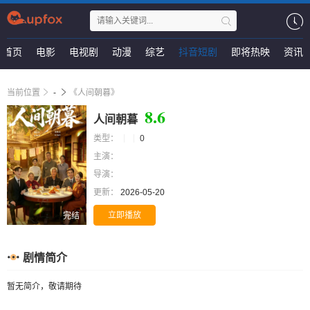
首页
电影
电视剧
动漫
综艺
抖音短剧
即将热映
资讯
当前位置
-
《人间朝暮》
8.6
人间朝暮
类型：
0
主演：
导演：
更新：
2026-05-20
立即播放
完结
剧情简介
暂无简介，敬请期待