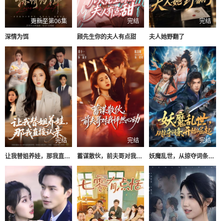
更新至第06集
完结
完结
深情为饵
顾先生你的夫人有点甜
夫人她野翻了
完结
完结
完结
让我替姐养娃，那我直接认亲
蓄谋散伙，前夫哥对我怦然心动
妖魔乱世，从掠夺词条开始崛起