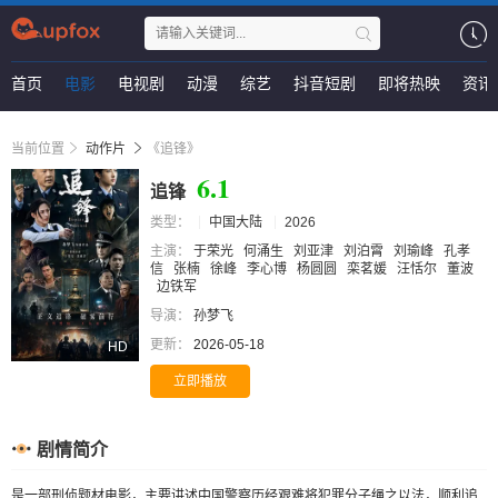
首页
电影
电视剧
动漫
综艺
抖音短剧
即将热映
资讯
当前位置
动作片
《追锋》
6.1
追锋
类型：
中国大陆
2026
主演：
于荣光
何涌生
刘亚津
刘泊霄
刘瑜峰
孔孝
信
张楠
徐峰
李心博
杨圆圆
栾茗媛
汪恬尔
董波
边铁军
导演：
孙梦飞
更新：
2026-05-18
HD
立即播放
剧情简介
是一部刑侦题材电影，主要讲述中国警察历经艰难将犯罪分子绳之以法，顺利追