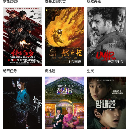
水怪2026
晚宴上的死亡
校歌英雄
更新至HD
HD国语
更新至HD
绝密任务
燃比娃
生灵